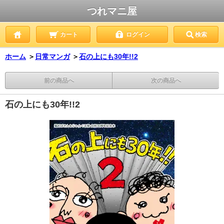
つれマニ屋
カート
ログイン
検索
ホーム
＞
日常マンガ
＞
石の上にも30年!!2
前の商品へ
次の商品へ
石の上にも30年!!2